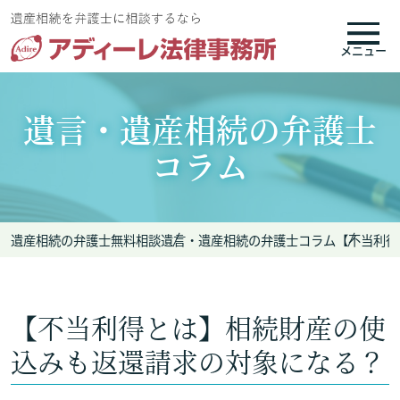
メニュー
遺言・遺産相続の弁護士
コラム
遺産相続の弁護士無料相談
遺言・遺産相続の弁護士コラム
【不当利得
【不当利得とは】相続財産の使
込みも返還請求の対象になる？