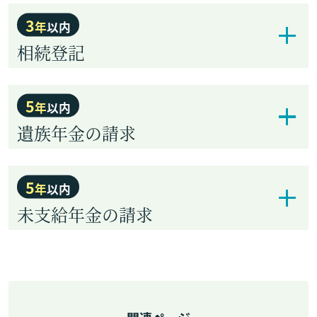
3
年
以内
相続登記
5
年
以内
遺族年金の請求
5
年
以内
未支給年金の請求