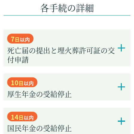
各手続の詳細
7
日
以内
死亡届の提出と埋火葬許可証の交
付申請
10
日
以内
厚生年金の受給停止
14
日
以内
国民年金の受給停止