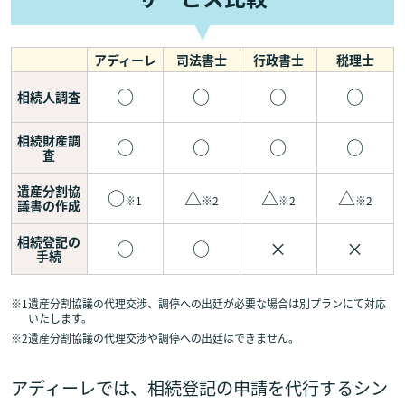
アディーレ
司法書士
行政書士
税理士
○
○
○
○
相続人調査
相続財産調
○
○
○
○
査
遺産分割協
○
△
△
△
※1
※2
※2
※2
議書の作成
相続登記の
○
○
×
×
手続
※1
遺産分割協議の代理交渉、調停への出廷が必要な場合は別プランにて対応
いたします。
※2
遺産分割協議の代理交渉や調停への出廷はできません。
アディーレでは、相続登記の申請を代行するシン