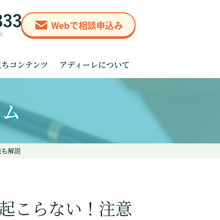
Webで相談申込み
立ちコンテンツ
アディーレについて
ラム
点も解説
起こらない！注意