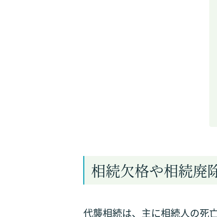
相続欠格や相続廃
代襲相続は、主に相続人の死