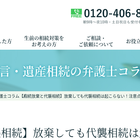
生前の相続対策を
ご相談・
した方
お役
お考えの方
ご依頼について
言・遺産相続の弁護士コ
護士コラム
【相続放棄と代襲相続】放棄しても代襲相続は起こらない！注意
襲相続】放棄しても代襲相続は