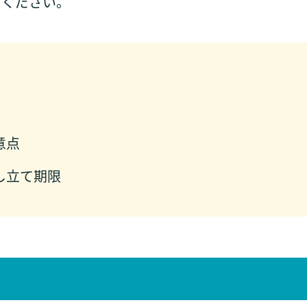
てください。
意点
し立て期限