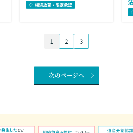
相続放棄・限定承認
1
2
3
次のページへ