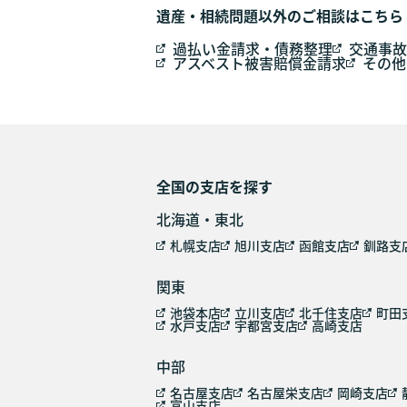
遺産・相続問題以外のご相談はこちら
過払い金請求・債務整理
交通事故
アスベスト被害賠償金請求
その他
全国の支店を探す
北海道・東北
札幌支店
旭川支店
函館支店
釧路支
関東
池袋本店
立川支店
北千住支店
町田
水戸支店
宇都宮支店
高崎支店
中部
名古屋支店
名古屋栄支店
岡崎支店
富山支店