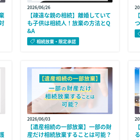
2026/06/26
20
棄
【疎遠な親の相続】離婚していて
対
も子供は相続人！放棄の方法とQ
&A
相続放棄・限定承認
2026/06/03
20
【遺産相続の一部放棄】一部の財
護
産だけ相続放棄することは可能？