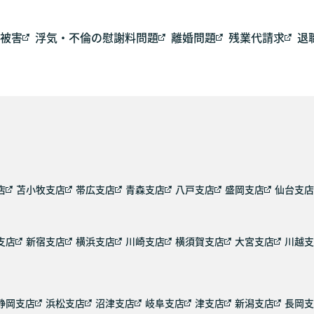
被害
浮気・不倫の慰謝料問題
離婚問題
残業代請求
退
店
苫小牧支店
帯広支店
青森支店
八戸支店
盛岡支店
仙台支店
支店
新宿支店
横浜支店
川崎支店
横須賀支店
大宮支店
川越支
静岡支店
浜松支店
沼津支店
岐阜支店
津支店
新潟支店
長岡支