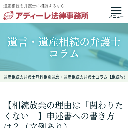
メニュー
遺言・遺産相続の弁護士
コラム
遺産相続の弁護士無料相談
遺言・遺産相続の弁護士コラム
【相続放棄
【相続放棄の理由は「関わりた
くない」】申述書への書き方
は？（文例あり）