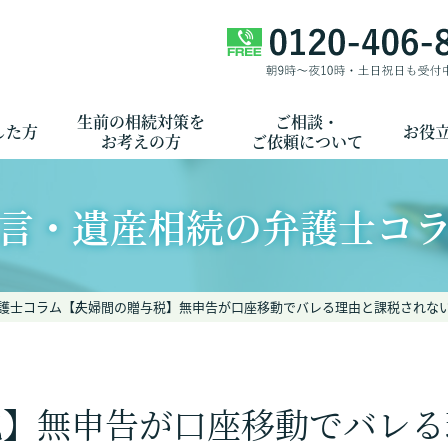
生前の相続対策を
ご相談・
した方
お役
お考えの方
ご依頼について
言・遺産相続の弁護士コ
護士コラム
【夫婦間の贈与税】無申告が口座移動でバレる理由と課税されな
税】無申告が口座移動でバレる