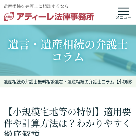
メニュー
遺言・遺産相続の弁護士
コラム
遺産相続の弁護士無料相談
遺言・遺産相続の弁護士コラム
【小規模宅
【小規模宅地等の特例】適用要
件や計算方法は？わかりやすく
徹底解説