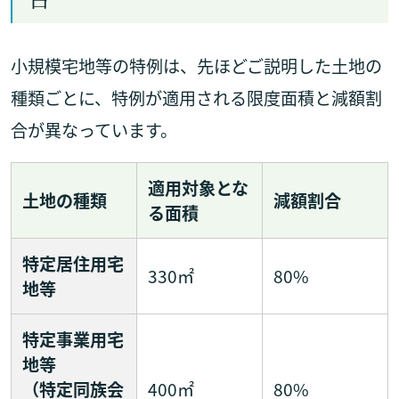
小規模宅地等の特例は、先ほどご説明した土地の
種類ごとに、特例が適用される限度面積と減額割
合が異なっています。
適用対象とな
土地の種類
減額割合
る面積
特定居住用宅
330㎡
80%
地等
特定事業用宅
地等
（特定同族会
400㎡
80%