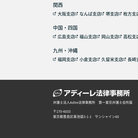
関西
大阪支店
なんば支店
堺支店
枚方支
中国・四国
広島支店
福山支店
岡山支店
高松支
九州・沖縄
福岡支店
小倉支店
久留米支店
長崎
弁護士法人AdIre法律事務所 第一東京弁護士会所属
〒170-6033
東京都豊島区東池袋3-1-1 サンシャイン60