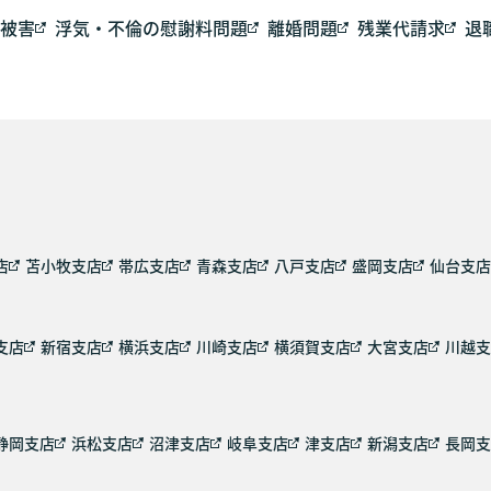
被害
浮気・不倫の慰謝料問題
離婚問題
残業代請求
退
店
苫小牧支店
帯広支店
青森支店
八戸支店
盛岡支店
仙台支店
支店
新宿支店
横浜支店
川崎支店
横須賀支店
大宮支店
川越支
静岡支店
浜松支店
沼津支店
岐阜支店
津支店
新潟支店
長岡支