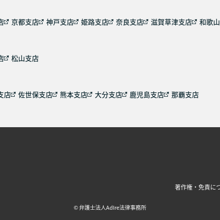
店
京都支店
神戸支店
姫路支店
奈良支店
滋賀草津支店
和歌山
店
松山支店
支店
佐世保支店
熊本支店
大分支店
鹿児島支店
那覇支店
著作権・免責に
© 弁護士法人AdIre法律事務所