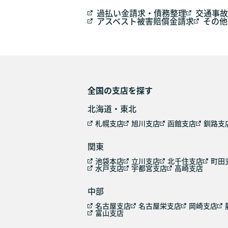
過払い金請求・債務整理
交通事故
アスベスト被害賠償金請求
その他
全国の支店を探す
北海道・東北
札幌支店
旭川支店
函館支店
釧路支
関東
池袋本店
立川支店
北千住支店
町田
水戸支店
宇都宮支店
高崎支店
中部
名古屋支店
名古屋栄支店
岡崎支店
富山支店