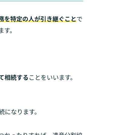
務を特定の人が引き継ぐこと
で
ます。
て相続する
ことをいいます。
。
続になります。