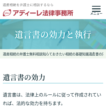
メニュー
遺言書の効力と執行
遺産相続の弁護士無料相談
知っておきたい相続の基礎知識
遺言書の効
遺言書の効力
遺言書は、法律上のルールに従って作成されてい
れば、法的な効力を持ちます。