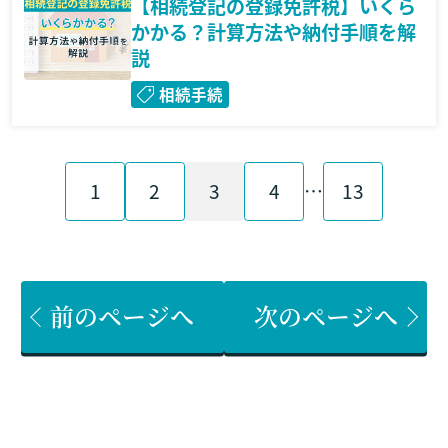
【相続登記の登録免許税】いくら
かかる？計算方法や納付手順を解
説
相続手続
1
2
3
4
…
13
前のページへ
次のページへ